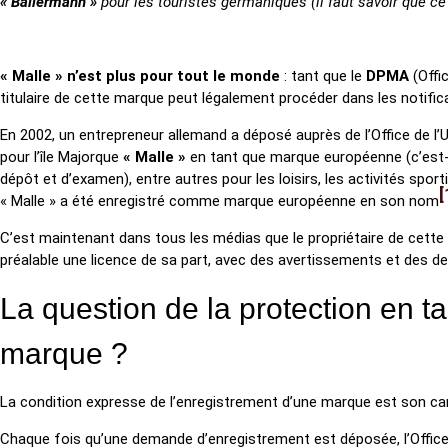
« Ballermann »
pour les touristes germaniques (il faut savoir que c
« Malle » n’est plus pour tout le monde
: tant que le
DPMA
(Offi
titulaire de cette marque peut légalement procéder dans les notifica
En 2002, un entrepreneur allemand a déposé auprès de l’Office de l
pour l’île Majorque
« Malle »
en tant que marque européenne (c’est-à
dépôt et d’examen), entre autres pour les loisirs, les activités sport
« Malle » a été enregistré comme marque européenne en son nom
C’est maintenant dans tous les médias que le propriétaire de cett
préalable une licence de sa part, avec des avertissements et des d
La question de la protection en t
marque ?
La condition expresse de l’enregistrement d’une marque est son carac
Chaque fois qu’une demande d’enregistrement est déposée, l’Office 