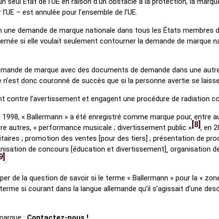
n seul État de l’UE en raison d’un obstacle à la protection, la marqu
l’UE – est annulée pour l’ensemble de l’UE.
une demande de marque nationale dans tous les États membres de l’U
oncernée si elle voulait seulement contourner la demande de marque
a demande de marque avec des documents de demande dans une autre l
 n’est donc couronné de succès que si la personne avertie se laisse i
t contre l’avertissement et engagent une procédure de radiation co
En 1998, « Ballermann » a été enregistré comme marque pour, entre a
8
e autres, « performance musicale ; divertissement public »
, en 
itaires ; promotion des ventes [pour des tiers] ; présentation de pro
anisation de concours [éducation et divertissement]¸ organisation de
9
.
uper de la question de savoir si le terme « Ballermann » pour la « zo
rme si courant dans la langue allemande qu’il s’agissait d’une desc
 marque :
Contactez-nous !