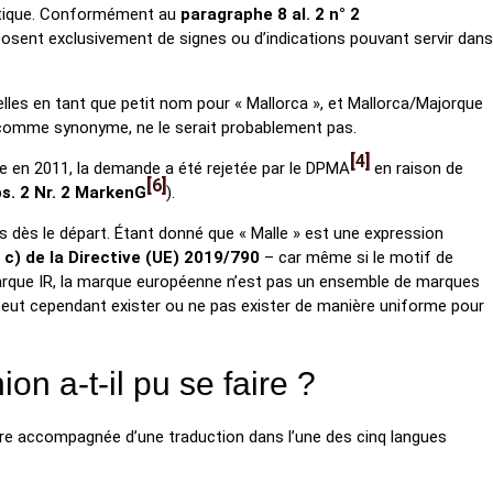
entique. Conformément au
paragraphe 8 al. 2 n° 2
posent exclusivement de signes ou d’indications pouvant servir dans
elles en tant que petit nom pour « Mallorca », et Mallorca/Majorque
sé comme synonyme, ne le serait probablement pas.
4
ne en 2011, la demande a été rejetée par le DPMA
en raison de
6
s. 2 Nr. 2 MarkenG
).
us dès le départ. Étant donné que « Malle » est une expression
 c) de la Directive (UE) 2019/790
– car même si le motif de
 marque IR, la marque européenne n’est pas un ensemble de marques
 peut cependant exister ou ne pas exister de manière uniforme pour
n a-t-il pu se faire ?
être accompagnée d’une traduction dans l’une des cinq langues