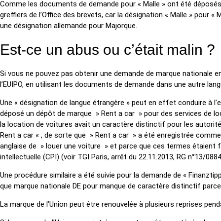
Comme les documents de demande pour « Malle » ont été déposés dan
greffiers de l’Office des brevets, car la désignation « Malle » pour
une désignation allemande pour Majorque.
Est-ce un abus ou c’était malin ?
Si vous ne pouvez pas obtenir une demande de marque nationale en r
l’EUIPO, en utilisant les documents de demande dans une autre lang
Une « désignation de langue étrangère » peut en effet conduire à l’
déposé un dépôt de marque » Rent a car » pour des services de loca
la location de voitures avait un caractère distinctif pour les auto
Rent a car « , de sorte que » Rent a car » a été enregistrée comme 
anglaise de » louer une voiture » et parce que ces termes étaient f
intellectuelle (CPI) (voir TGI Paris, arrêt du 22.11.2013, RG n°13/0884
Une procédure similaire a été suivie pour la demande de « Finanztip
que marque nationale DE pour manque de caractère distinctif parce q
La marque de l’Union peut être renouvelée à plusieurs reprises pen