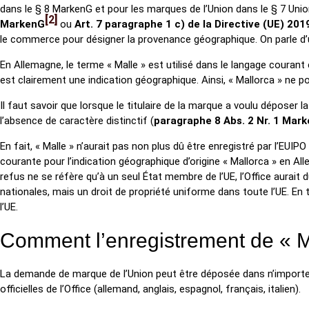
dans le § 8 MarkenG et pour les marques de l’Union dans le § 7 U
2
MarkenG
ou
Art. 7 paragraphe 1 c) de la Directive (UE) 20
le commerce pour désigner la provenance géographique. On parle d’u
En Allemagne, le terme « Malle » est utilisé dans le langage courant
est clairement une indication géographique. Ainsi, « Mallorca » ne 
Il faut savoir que lorsque le titulaire de la marque a voulu dépos
l’absence de caractère distinctif (
paragraphe
8 Abs. 2 Nr. 1 Mar
En fait, « Malle » n’aurait pas non plus dû être enregistré par l’EU
courante pour l’indication géographique d’origine « Mallorca » en Al
refus ne se réfère qu’à un seul État membre de l’UE, l’Office aur
nationales, mais un droit de propriété uniforme dans toute l’UE. En
l’UE.
Comment l’enregistrement de « Mal
La demande de marque de l’Union peut être déposée dans n’importe l
officielles de l’Office (allemand, anglais, espagnol, français, italien).