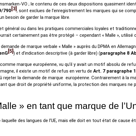
nionsmarken-VO ; le contenu de ces deux dispositions quasiment id
3
19/790
, sont exclues de l’enregistrement les marques qui se com
n besoin de garder la marque libre.
 et général ou dans les pratiques commerciales loyales et traditionn
pourrait certainement pas être protégé – cependant « Malle », utili
er la demande de marque verbale « Malle » auprès du DPMA en Allemag
5
kenG
) et d’indication descriptive (à garder libre) (
paragraphe
8 Ab
IPO comme marque européenne, vu qu’il y avait un motif absolu de ref
lemagne, il existe un motif de refus en vertu de
Art. 7 paragraphe 1
ait dû rejeter la demande de marque européenne. Contrairement à la
 tant que droit de propriété uniforme, la protection des marques ne
le » en tant que marque de l’Unio
aquelle des langues de l’UE, mais elle doit en tout état de cause 