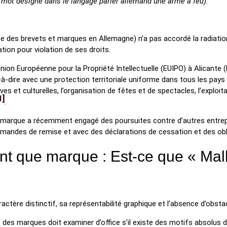
e mot désigne dans le langage parler allemand une arme à feu).
ce des brevets et marques en Allemagne) n’a pas accordé la radiatio
tion pour violation de ses droits.
’Union Européenne pour la Propriété Intellectuelle (EUIPO) à Alican
-dire avec une protection territoriale uniforme dans tous les pays
ives et culturelles, l’organisation de fêtes et de spectacles, l’explo
1
.
e marque a récemment engagé des poursuites contre d’autres entrepr
emandes de remise et avec des déclarations de cessation et des obl
ant que marque : Est-ce que « Mal
tère distinctif, sa représentabilité graphique et l’absence d’obstac
des marques doit examiner d’office s’il existe des motifs absolus d