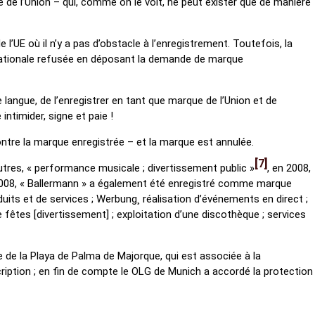
e de l’Union – qui, comme on le voit, ne peut exister que de manière
E où il n’y a pas d’obstacle à l’enregistrement. Toutefois, la
 nationale refusée en déposant la demande de marque
angue, de l’enregistrer en tant que marque de l’Union et de
ntimider, signe et paie !
ntre la marque enregistrée – et la marque est annulée.
7
utres, « performance musicale ; divertissement public »
, en 2008,
2008, « Ballermann » a également été enregistré comme marque
duits et de services ; Werbung¸ réalisation d’événements en direct ;
 fêtes [divertissement] ; exploitation d’une discothèque ; services
ne de la Playa de Palma de Majorque, qui est associée à la
ription ; en fin de compte le OLG de Munich a accordé la protection