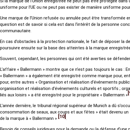
Si la marque de l’Union enregistrée ne peut pas être protégée dans u
uniforme pour l’UE ou ne peut pas exister de manière uniforme pour 
Une marque de l’Union refusée ou annulée peut être transformée en 
question est de savoir si cela est dans l’intérêt de la personne c
communautaire.
En cas d’obstacles à la protection nationale, le fait de déposer l
poursuivre ensuite sur la base des atteintes à la marque enregistrée
Souvent, cependant, les personnes qui ont été averties se défenden
L’affaire « Ballermann » montre que ce n’est pas toujours le cas : 
« Ballermann » a également été enregistré comme marque pour, entr
pour, entre autres « Organisation et réalisation d’événements public
organisation et réalisation d’événements culturels et sportifs ; org
liés aux loisirs » a été enregistré pour le propriétaire « Ballermann »
L’année dernière, le tribunal régional supérieur de Munich a dû s’occ
consommation de seaux, aux coups et aux fêtes » était devenu un te
10
de la marque à « Ballermann »
.
Besoin de conseils juridiques pour la demande ou la défense d’une