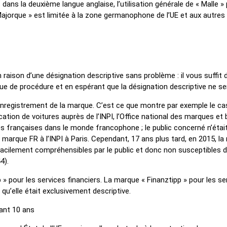
s la deuxième langue anglaise, l’utilisation générale de « Malle »
 « Majorque » est limitée à la zone germanophone de l’UE et aux autr
aison d’une désignation descriptive sans problème : il vous suffit
ue de procédure et en espérant que la désignation descriptive ne s
enregistrement de la marque. C’est ce que montre par exemple le cas
tion de voitures auprès de l’INPI, l’Office national des marques e
rités françaises dans le monde francophone ; le public concerné n’ét
marque FR à l’INPI à Paris. Cependant, 17 ans plus tard, en 2015, la
acilement compréhensibles par le public et donc non susceptibles de 
4).
p » pour les services financiers. La marque « Finanztipp » pour les 
u’elle était exclusivement descriptive.
dant 10 ans