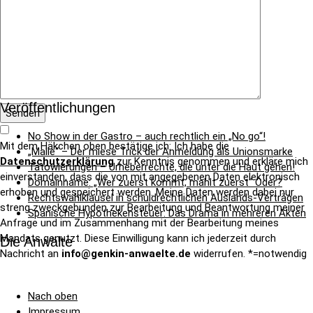
Veröffentlichungen
No Show in der Gastro – auch rechtlich ein „No go“!
Mit dem Häkchen oben bestätige ich: Ich habe die
„Malle“ – Der miese Trick der Anmeldung als Unionsmarke
Datenschutzerklärung
zur Kenntnis genommen und erkläre mich
Tätowierungen – Urheberrechte, die unter die Haut gehen!
einverstanden, dass die von mit angegebenen Daten elektronisch
Domainname: „Wer zuerst kommt, mahlt zuerst“ Oder?
erhoben und gespeichert werden. Meine Daten werden dabei nur
Rechtswahlklausel in schuldrechtlichen Auslands-Verträgen
streng zweckgebunden zur Bearbeitung und Beantwortung meiner
Spanische Hypothekensteuer: Das Drama in mehreren Akten
Anfrage und im Zusammenhang mit der Bearbeitung meines
Mandats genutzt. Diese Einwilligung kann ich jederzeit durch
Die Anwälte
Nachricht an
info@genkin-anwaelte.de
widerrufen. *=notwendig
Nach oben
Impressum